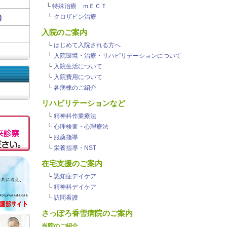
└
特殊治療 ｍＥＣＴ
└
クロザピン治療
)
入院のご案内
└
はじめて入院される方へ
└
入院環境・治療・リハビリテーションについて
└
入院生活について
└
入院費用について
└
各病棟のご紹介
リハビリテーションなど
└
精神科作業療法
└
心理検査・心理療法
└
服薬指導
└
栄養指導・NST
在宅支援のご案内
└
認知症デイケア
└
精神科デイケア
└
訪問看護
さっぽろ香雪病院のご案内
当院のご紹介