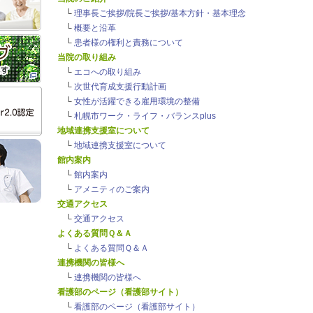
└
理事長ご挨拶/院長ご挨拶/基本方針・基本理念
└
概要と沿革
└
患者様の権利と責務について
当院の取り組み
└
エコへの取り組み
└
次世代育成支援行動計画
└
女性が活躍できる雇用環境の整備
└
札幌市ワーク・ライフ・バランスplus
地域連携支援室について
└
地域連携支援室について
館内案内
└
館内案内
└
アメニティのご案内
交通アクセス
└
交通アクセス
よくある質問Ｑ＆Ａ
└
よくある質問Ｑ＆Ａ
連携機関の皆様へ
└
連携機関の皆様へ
看護部のページ（看護部サイト）
└
看護部のページ（看護部サイト）