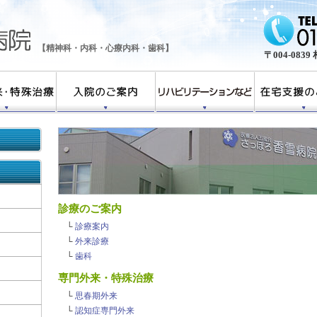
【精神科・内科・心療内科・歯科】
〒004-08
診療のご案内
└
診療案内
└
外来診療
└
歯科
専門外来・特殊治療
└
思春期外来
└
認知症専門外来